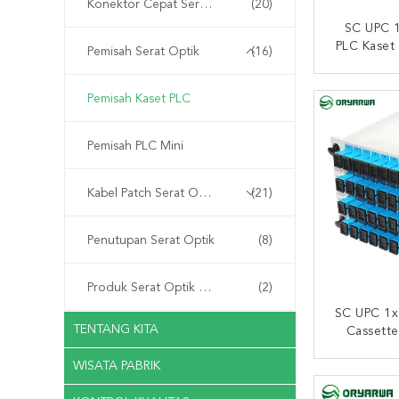
Konektor Cepat Serat Optik
(20)
SC UPC 1
PLC Kaset 
Pemisah Serat Optik
(16)
HUBUNG
Pemisah Kaset PLC
Pemisah PLC Mini
Kabel Patch Serat Optik
(21)
Penutupan Serat Optik
(8)
Produk Serat Optik Disesuaikan
(2)
SC UPC 1x
TENTANG KITA
Cassette
Rugi Peny
WISATA PABRIK
HUBUNG