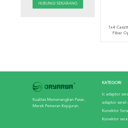
1x4 Casstt
Fiber O
Konekto
HUBUNG
KATEGORI
lc adaptor ser
Kualitas Memenangkan Pasar,
adaptor serat 
Merek Pemeran Kejujuran.
Konektor Sera
Konektor serat