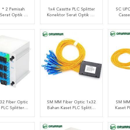
 * 2 Pemisah
1x4 Casstte PLC Splitter
SC UPC
Serat Optik Di
Konektor Serat Optik SC
Casse
FTTX
UPC
I SEKARANG
HUBUNGI SEKARANG
HUB
32 Fiber Optic
SM MM Fiber Optic 1x32
SM MM 
 PLC Splitter
Bahan Kaset PLC Splitter
Kaset P
isipan Rendah
ABS
A
I SEKARANG
HUBUNGI SEKARANG
HUB