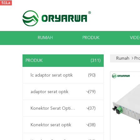
51La
RUMAH
PRODUK
VID
Rumah
Pr
PRODUK
(311)
lc adaptor serat optik
(90)
adaptor serat optik
(79)
Konektor Serat Optik LC
(37)
Konektor serat optik
(38)