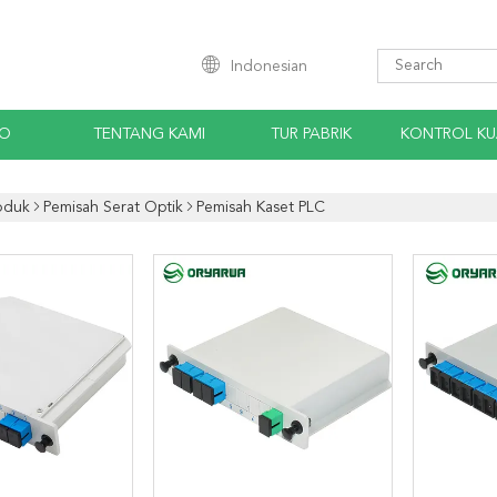
Indonesian
EO
TENTANG KAMI
TUR PABRIK
KONTROL KU
oduk
Pemisah Serat Optik
Pemisah Kaset PLC