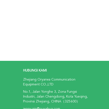
HUBUNGI KAMI
Zhejiang Oryarwa Communication
Equipment CO.,LTD
No.1, Jalan Yonghe 3, Zona Fungsi
Industri, Jalan Chengdong, Kota Yueqing,
Provinsi Zhejiang, CHINA（325600）
jenny.qin@ouyahua.com