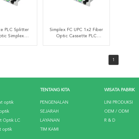
e PLC Splitter
Simplex FC UPC 1x2 Fiber
ptic Simplex
Optic Cassette PLC
r FC UPC Di
Splitter Bahan ABS
FTTH
I SEKARANG
HUBUNGI SEKARANG
1
TENTANG KITA
WISATA PABRIK
at optik
PENGENALAN
LINI PRODUKSI
optik
SEJARAH
OEM / ODM
t Optik LC
LAYANAN
R & D
 optik
TIM KAMI