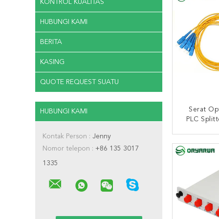
KONTROL KUALITAS
HUBUNGI KAMI
BERITA
KASING
QUOTE REQUEST SUATU
Serat Op
HUBUNGI KAMI
PLC Split
Kontak Person :
Jenny
HUBUNG
Nomor telepon :
+86 135 3017
1335