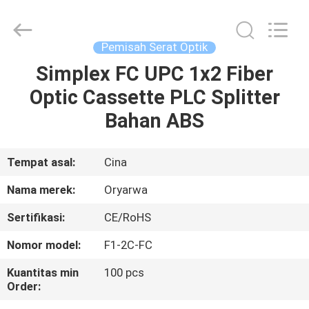
Zhejiang
Oryarwa
Communication
Equipment
CO.,LTD.
Pemisah Serat Optik
All
Rights
Simplex FC UPC 1x2 Fiber
RUMAH
Reserved.
Optic Cassette PLC Splitter
PRODUK
Bahan ABS
VIDEO
Tempat asal:
Cina
Nama merek:
Oryarwa
TENTANG
Sertifikasi:
CE/RoHS
KAMI
Nomor model:
F1-2C-FC
TUR
Kuantitas min
100 pcs
Order:
PABRIK