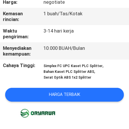
Harga:
negotiate
KONTROL
Kemasan
1 buah/Tas/Kotak
rincian:
KUALITAS
Waktu
3-14 hari kerja
pengiriman:
HUBUNGI
Menyediakan
10.000 BUAH/Bulan
KAMI
kemampuan:
Cahaya Tinggi:
,
Simplex FC UPC Kaset PLC Splitter
PERMINTAAN
,
Bahan Kaset PLC Splitter ABS
PENAWARAN
Serat Optik ABS 1x2 Splitter
HARGA TERBAIK
PETA
SITUS
KEBIJAKAN