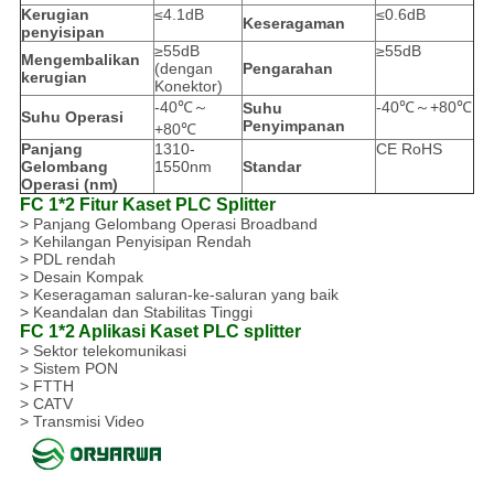
Kerugian
≤4.1dB
≤0.6dB
Keseragaman
penyisipan
≥55dB
≥55dB
Mengembalikan
(dengan
Pengarahan
kerugian
Konektor)
-40℃～
-40℃～+80℃
Suhu
Suhu Operasi
Penyimpanan
+80℃
Panjang
1310-
CE RoHS
Gelombang
1550nm
Standar
Operasi (nm)
FC 1*2 Fitur Kaset PLC Splitter
> Panjang Gelombang Operasi Broadband
> Kehilangan Penyisipan Rendah
> PDL rendah
> Desain Kompak
> Keseragaman saluran-ke-saluran yang baik
> Keandalan dan Stabilitas Tinggi
FC 1*2 Aplikasi Kaset PLC splitter
> Sektor telekomunikasi
> Sistem PON
> FTTH
> CATV
> Transmisi Video