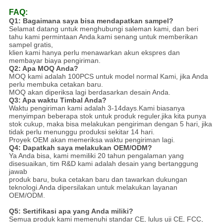
FAQ:
Q1: Bagaimana saya bisa mendapatkan sampel?
Selamat datang untuk menghubungi saleman kami, dan beri
tahu kami permintaan Anda.kami senang untuk memberikan
sampel gratis,
klien kami hanya perlu menawarkan akun ekspres dan
membayar biaya pengiriman.
Q2: Apa MOQ Anda?
MOQ kami adalah 100PCS untuk model normal Kami, jika Anda
perlu membuka cetakan baru.
MOQ akan diperiksa lagi berdasarkan desain Anda.
Q3: Apa waktu Timbal Anda?
Waktu pengiriman kami adalah 3-14days.Kami biasanya
menyimpan beberapa stok untuk produk reguler.jika kita punya
stok cukup, maka bisa melakukan pengiriman dengan 5 hari, jika
tidak perlu menunggu produksi sekitar 14 hari.
Proyek OEM akan memeriksa waktu pengiriman lagi.
Q4: Dapatkah saya melakukan OEM/ODM?
Ya Anda bisa, kami memiliki 20 tahun pengalaman yang
disesuaikan, tim R&D kami adalah desain yang bertanggung
jawab
produk baru, buka cetakan baru dan tawarkan dukungan
teknologi.Anda dipersilakan untuk melakukan layanan
OEM/ODM.
Q5: Sertifikasi apa yang Anda miliki?
Semua produk kami memenuhi standar CE, lulus uji CE, FCC,