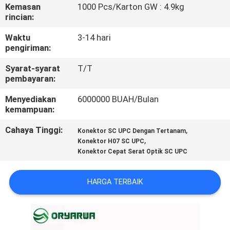
Kemasan
1000 Pcs/Karton GW : 4.9kg
rincian:
KONTROL
KUALITAS
Waktu
3-14 hari
pengiriman:
Syarat-syarat
T/T
HUBUNGI
pembayaran:
KAMI
Menyediakan
6000000 BUAH/Bulan
kemampuan:
PERMINTAAN
Cahaya Tinggi:
,
Konektor SC UPC Dengan Tertanam
PENAWARAN
,
Konektor H07 SC UPC
Konektor Cepat Serat Optik SC UPC
PETA
HARGA TERBAIK
SITUS
KEBIJAKAN