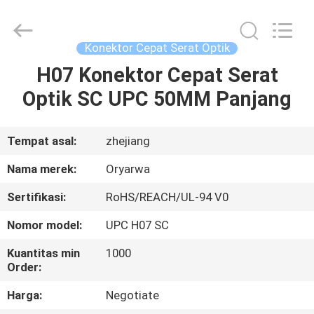
Zhejiang
Oryarwa
Communication
Equipment
CO.,LTD.
Konektor Cepat Serat Optik
All
Rights
H07 Konektor Cepat Serat
RUMAH
Reserved.
Optik SC UPC 50MM Panjang
PRODUK
Tempat asal:
zhejiang
VIDEO
Nama merek:
Oryarwa
Sertifikasi:
RoHS/REACH/UL-94 V0
TENTANG
Nomor model:
UPC H07 SC
KAMI
Kuantitas min
1000
Order:
TUR
Harga:
Negotiate
PABRIK