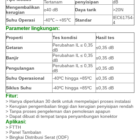
Tertanam
penyisipan
dB
Mengembalikan
≥40 dB
Daya tarik
>20N
kerugian
IEC61754-
Suhu Operasi
-40℃～+85℃
Standar
4
Parameter lingkungan:
Properti
Tes kondisi
Hasil tes
Perubahan IL ≤ 0,35
Getaran
≤0,35 dB
dB
Perubahan IL ≤ 0,35
Banjir
≤0,35 dB
dB
Perubahan IL ≤ 0,35
Pengulangan
≤0,35 dB
dB
Suhu Operasional
-40ºC hingga +85ºC
≤0,35 dB
Siklus Suhu
-40ºC hingga +85ºC
≤0,35 dB
Fitur:
> Hanya diperlukan 30 detik untuk mempelajari proses instalasi
> Kerugian pengembalian tinggi dan kerugian penyisipan rendah
> Tanpa proses pengeleman dan pemolesan apapun
> Dapat dibuat di tempat tanpa penyambungan konektor
Aplikasi:
> FTTH
> Panel Tambalan
> Bingkai Distribusi Serat (ODF)